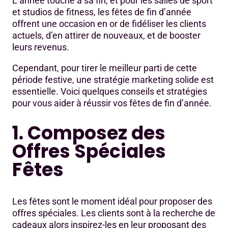
L’année touche à sa fin, et pour les salles de sport
1. Composez des Offres Spéciales Fêtes
et studios de fitness, les fêtes de fin d’année
offrent une occasion en or de fidéliser les clients
2. Valorisez votre espace boutique
actuels, d’en attirer de nouveaux, et de booster
3. Encouragez les cartes-cadeaux
leurs revenus.
4. Organisez des événements festifs
Cependant, pour tirer le meilleur parti de cette
période festive, une stratégie marketing solide est
5. Créez de l'engagement avec du contenu de valeur
essentielle. Voici quelques conseils et stratégies
pour vous aider à réussir vos fêtes de fin d’année.
1. Composez des
Offres Spéciales
Fêtes
Les fêtes sont le moment idéal pour proposer des
offres spéciales. Les clients sont à la recherche de
cadeaux alors inspirez-les en leur proposant des