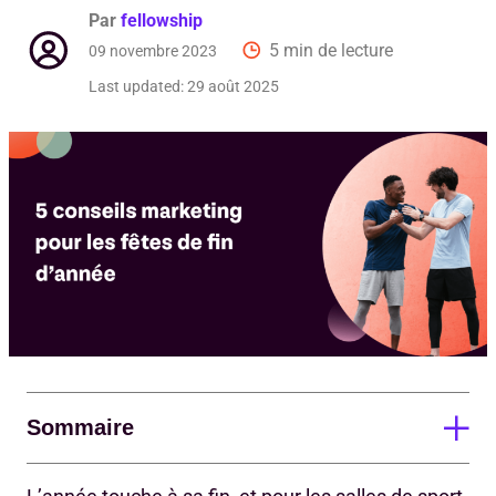
Par
fellowship
Dema
5 min de lecture
09 novembre 2023
Last updated:
29 août 2025
Pour
Sommaire