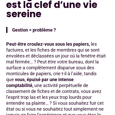
est la clef d’une vie
Et si la solution logicielle était la bonne ?
sereine
Devenez zen en gestion !
Augmentez votre qualité de service par un suivi efficace
Gestion = problème ?
Pourquoi Deciplus ?
Peut-être croulez-vous sous les papiers,
les
factures, et les fiches de membres qui se sont
envolées et déclassées un jour où la fenêtre était
mal fermée… ? Peut être votre bureau, dont la
surface a complètement disparue sous des
monticules de papiers, crie t-il à l’aide, tandis
que
vous, épuisé par une intense
comptabilité,
une activité perpétuelle de
classement de fiches et de contrats, vous avez
l’esprit trop las et les yeux trop lourds pour
entendre sa plainte… ? Si vous souhaitez fuir cet
état ou si vous ne souhaitez tout simplement ne
jamais en faire l’expérience et que vous êtes le