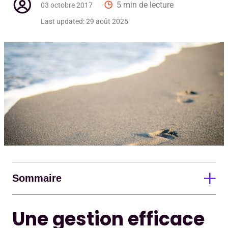
5 min de lecture
03 octobre 2017
Dema
Last updated:
29 août 2025
Pour
Sommaire
Une gestion efficace
Une gestion efficace est la clef d’une vie sereine