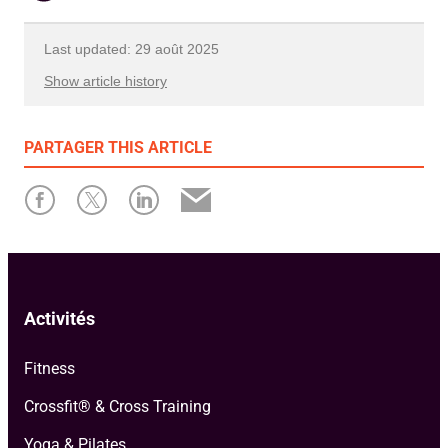
Last updated: 29 août 2025
Show article history
First published: 03 octobre 2017
PARTAGER
THIS ARTICLE
Written by: fellowship
Activités
Fitness
Crossfit® & Cross Training
Yoga & Pilates